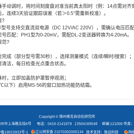
手动调时，将时间刻度盘对准当前真太阳时（例：14点需对齐刻度
，连续3天验证跟踪误差（若＞0.5°需重新校准）。
?
B等型号支持交直流双电源（DC 12V/AC 220V），需确认电压匹
匹配：PH1型为0-20mV，需配DL-2变送器转换为4-20mA。
规范?
完成（部分型号需30秒），选择测量模式（连续/瞬时/搜索）；
窗清洁，每日检查光点重合状态。
暴时，立即加盖防护罩暂停观测；
0℃以下）启用MS-56的窗口加热功能防结霜。
Copyright © 锦州维克自动化研究所
上海路五段6号 电话：0416-2141879 13504169548 邮编:121000 传真：04
辽公网安备 21070302000134
P备19015933号-1
技术支持：
致远科技
网