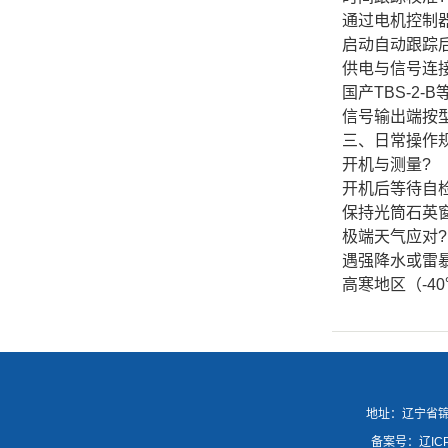
通过电机控制器
启动自动跟踪后
供电与信号连接
国产TBS-2-
信号输出端按型号
三、日常操作
开机与测量?
开机后等待自检
保持光筒石英
极端天气应对?
遇强降水或雷
高寒地区（-4
地址：辽宁省锦州市
备案号：
辽IC