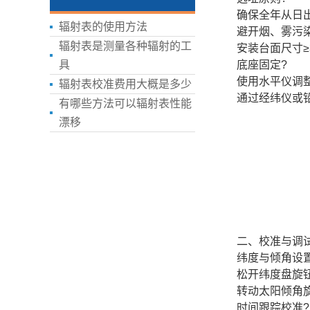
确保全年从日
辐射表的使用方法
避开烟、雾污
辐射表是测量各种辐射的工
安装台面尺寸≥
具
底座固定?
使用水平仪调
辐射表校准费用大概是多少
通过经纬仪或铅
有哪些方法可以辐射表性能
漂移
二、校准与调试
纬度与倾角设置
松开纬度盘旋钮
转动太阳倾角
时间跟踪校准?