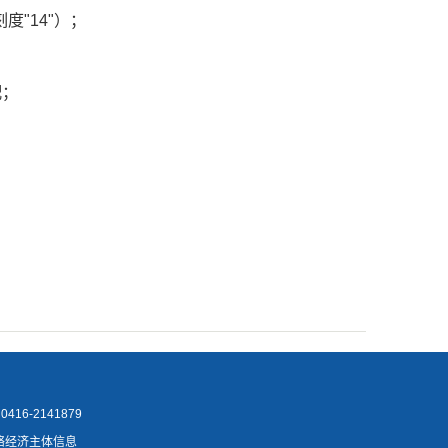
"14"）；
配；
16-2141879
络经济主体信息