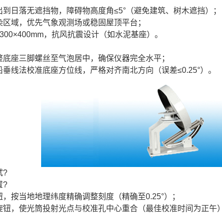
出到日落无遮挡物，障碍物高度角≤5°（避免建筑、树木遮挡）；
染区域，优先气象观测场或稳固屋顶平台；
300×400mm，抗风抗震设计（如水泥基座）。
整底座三脚螺丝至气泡居中，确保仪器完全水平；
垂线法校准底座方位线，严格对齐南北方向（误差≤0.25°）。
?
?
，按当地地理纬度精确调整刻度（精确至0.25°）；
旋钮，使光筒投射光点与校准孔中心重合（最佳校准时间为正午