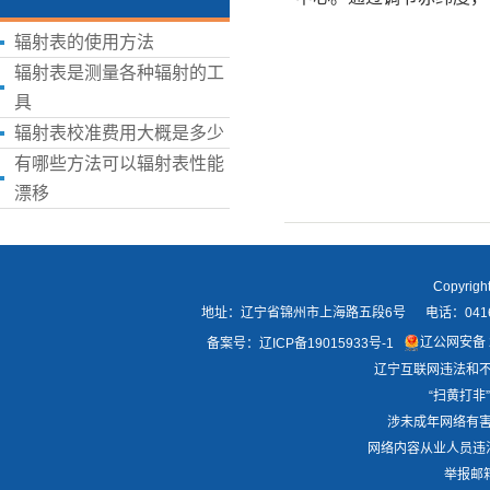
辐射表的使用方法
辐射表是测量各种辐射的工
具
辐射表校准费用大概是多少
有哪些方法可以辐射表性能
漂移
Copyri
地址：辽宁省锦州市上海路五段6号 电话：0416-21418
辽公网安备 2
备案号：
辽ICP备19015933号-1
辽宁互联网违法和不良
“扫黄打非”
涉未成年网络有害信
网络内容从业人员违法违
举报邮箱：