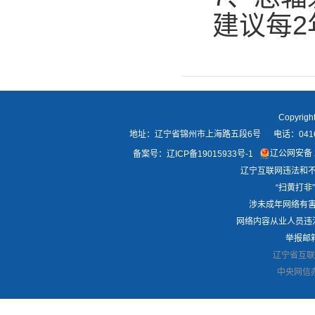
建议每2
Copyri
地址：辽宁省锦州市上海路五段6号 电话：0416-21418
辽公网安备 2
备案号：
辽ICP备19015933号-1
辽宁互联网违法和不良
“扫黄打非”
涉未成年网络有害信
网络内容从业人员违法违
举报邮箱：
辽宁省互联
中央网信