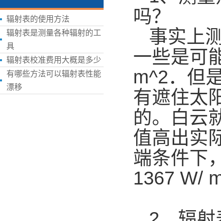
吗？
辐射表的使用方法
事实上测
辐射表是测量各种辐射的工
具
一些是可能
辐射表校准费用大概是多少
m^2．
有哪些方法可以辐射表性能
漂移
有遮住太阳
的。白云
值高出实
端条件下
1367 W/
2、辐