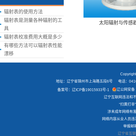
辐射表的使用方法
辐射表是测量各种辐射的工
太阳辐射与传感
具
辐射表校准费用大概是多少
有哪些方法可以辐射表性能
漂移
Copyri
地址：辽宁省锦州市上海路五段6号 电话：0416-21418
辽公网安备 2
备案号：
辽ICP备19015933号-1
辽宁互联网违法和不良
“扫黄打非”
涉未成年网络有害信
网络内容从业人员违法违
举报邮箱：
辽宁省互联