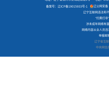
辽公网安备 2
备案号：
辽ICP备19015933号-1
辽宁互联网违法和不良
“扫黄打非”
涉未成年网络有害信
网络内容从业人员违法违
举报邮箱：
辽宁省互联
中央网信